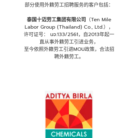
部分使用外籍
劳工招聘服务的客户包括：
泰国十
迈劳工集团有限公司
（
Ten Mile
Labor Group (Thailand) Co., Ltd.
），
许可证号：
นจ.
133/2561
，自
2013
年起一
直从事外籍
劳工引进业务，
至今依照外籍劳工引进
MOU
政策，合法招
聘外籍
劳工
。