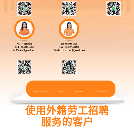
#SR 4 Fah (ฟ้า)
SR #5 Por (ปอ)
Call :
0648938262
Call :
0982784840
fah10mile@gmail.com
10mile.customer@gmail.com
10milelabour@gmail.com
02-1161200
@10mile.admin
เท็นไมล์เลเบอร์กรุ๊ป
使用外籍劳工招聘
服务的客户