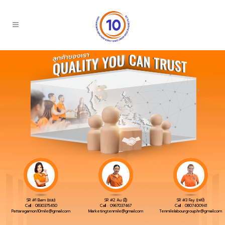
SR #1 Bam (แบม)
SR #2 Au (อุ๊)
SR #3 Fay (เฟย์)
Call :
0830375450
Call :
0967037467
Call :
0807400941
Pattaragamon.10mile@gmail.com
Marketingtenmile@gmail.com
Tenmilelabourgroup.hr@gmail.com